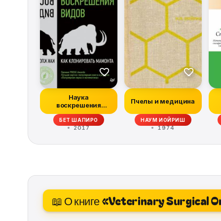
Наука
Пчелы и медицина
воскрешения
видов. Как
БЕТ ШАПИРО
НАУМ ИОЙРИШ
клонировать
2017
1974
мамонта
📖 О книге «Veterinary Surgical 