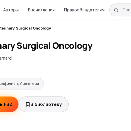
Авторы
Впечатления
Правообладателям
terinary Surgical Oncology
nary Surgical Oncology
ernard
биофизика, биохимия
ь FB2
В библиотеку