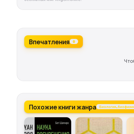
Впечатления
0
Что
Похожие книги жанра
Биология, биофизик