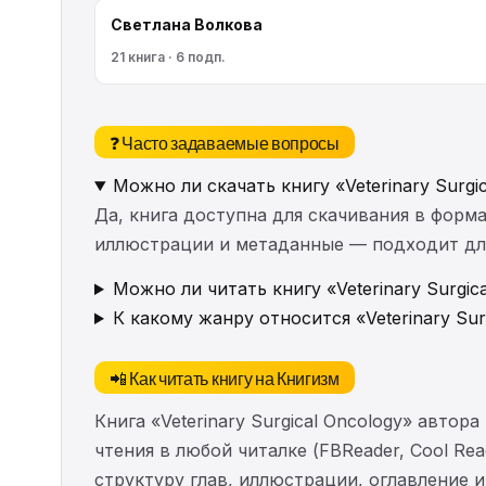
Светлана Волкова
21 книга · 6 подп.
❓ Часто задаваемые вопросы
Можно ли скачать книгу «Veterinary Surgi
Да, книга доступна для скачивания в форма
иллюстрации и метаданные — подходит для 
Можно ли читать книгу «Veterinary Surgic
К какому жанру относится «Veterinary Sur
📲 Как читать книгу на Книгизм
Книга «Veterinary Surgical Oncology» авто
чтения в любой читалке (FBReader, Cool Re
структуру глав, иллюстрации, оглавление