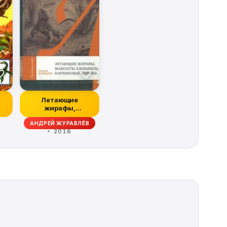
Летающие
жирафы,
мамонты-
АНДРЕЙ ЖУРАВЛЁВ
блондины,
2016
карликовые коро...