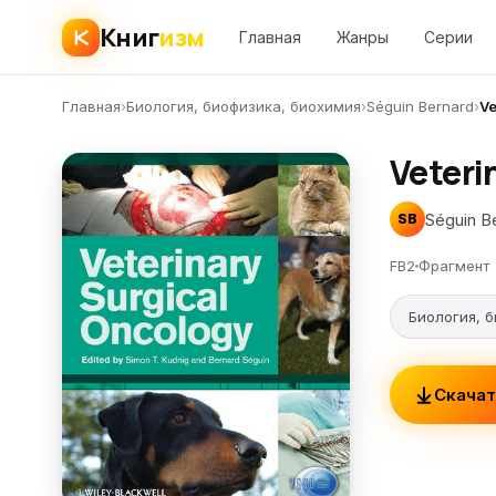
Книг
изм
Главная
Жанры
Серии
Главная
›
Биология, биофизика, биохимия
›
Séguin Bernard
›
Ve
Veteri
Séguin B
SB
FB2
Фрагмент
Биология, 
Скачат