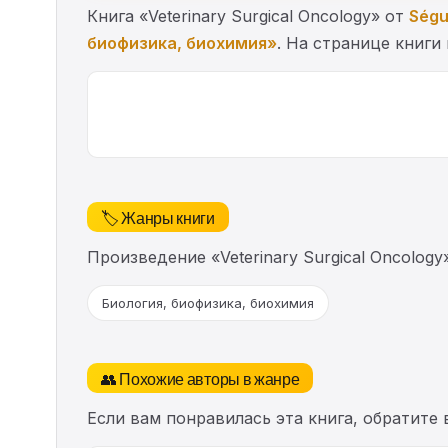
Книга «Veterinary Surgical Oncology» от
Ségu
биофизика, биохимия»
. На странице книги
🏷️ Жанры книги
Произведение «Veterinary Surgical Oncolo
Биология, биофизика, биохимия
👥 Похожие авторы в жанре
Если вам понравилась эта книга, обратите