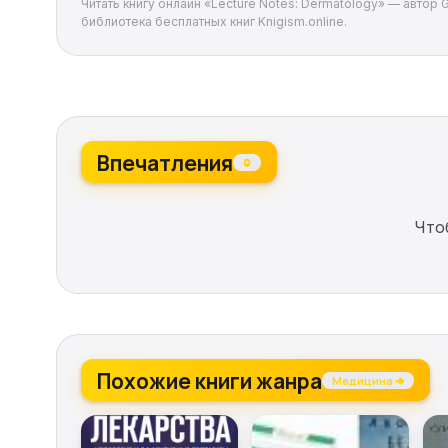
Читать книгу онлайн «Lecture Notes: Dermatology» — автор 
библиотека бесплатных книг Knigism.online.
Впечатления
0
Что
Похожие книги жанра
Медицина →