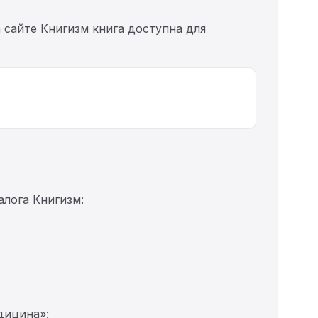
а сайте Книгизм книга доступна для
алога Книгизм:
дицина»: