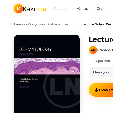
Книг
изм
Главная
Жанры
Серии
Главная
›
Медицина
›
Graham-Brown Robin
›
Lecture Notes: Der
Lectur
Graham-
GR
FB2
Фрагмент
Медицина
Скачат