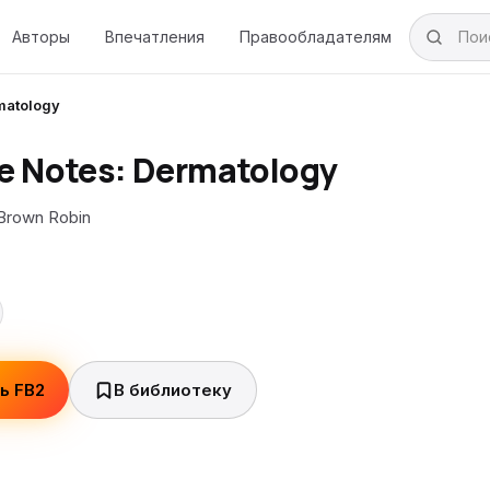
Авторы
Впечатления
Правообладателям
matology
e Notes: Dermatology
Brown Robin
ь FB2
В библиотеку