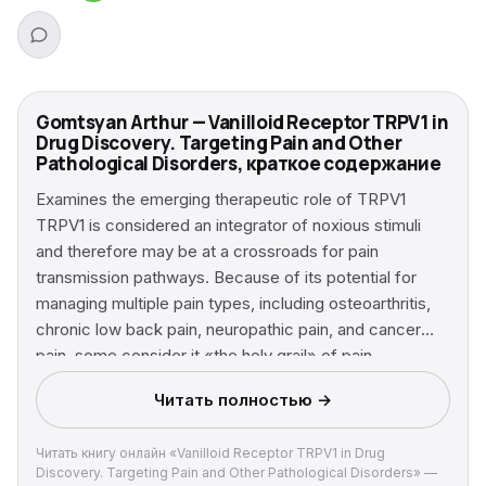
Gomtsyan Arthur — Vanilloid Receptor TRPV1 in
Drug Discovery. Targeting Pain and Other
Pathological Disorders, краткое содержание
Examines the emerging therapeutic role of TRPV1
TRPV1 is considered an integrator of noxious stimuli
and therefore may be at a crossroads for pain
transmission pathways. Because of its potential for
managing multiple pain types, including osteoarthritis,
chronic low back pain, neuropathic pain, and cancer
pain, some consider it «the holy grail» of pain
management. This dedicated reference summarizes
Читать полностью →
available data related to the potential therapeutic utility
for TRPV1 ligands. With contributions from many of the
Читать книгу онлайн «Vanilloid Receptor TRPV1 in Drug
world's leading experts on TRP channels, Vanilloid
Discovery. Targeting Pain and Other Pathological Disorders» —
Receptor TRPV1 in Drug Discovery covers the