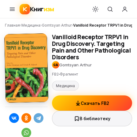
Книг
изм
Главная
›
Медицина
›
Gomtsyan Arthur
›
Vanilloid Receptor TRPV1 in Drug D
Vanilloid Receptor TRPV1 in
Drug Discovery. Targeting
Pain and Other Pathological
Disorders
Gomtsyan Arthur
GA
FB2
Фрагмент
Медицина
Скачать FB2
В библиотеку