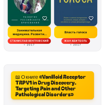
Занимательная
Власть голоса
медицина. Развитие
российского враче...
СТАНИСЛАВ ВЕНГЛОВСКИЙ
ЖАН АБИТБОЛЬ
2017
2017
📖 О книге «Vanilloid Receptor
TRPV1 in Drug Discovery.
Targeting Pain and Other
Pathological Disorders»