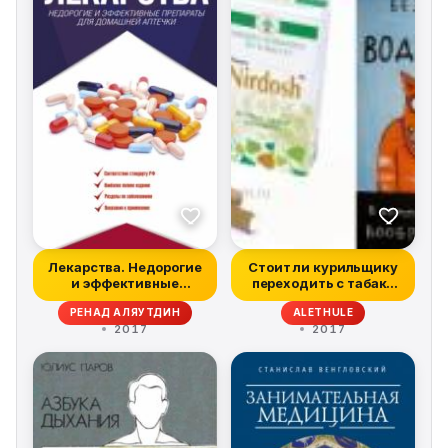
Лекарства. Недорогие
Стоит ли курильщику
и эффективные
переходить с табака
препараты для д...
на электро...
РЕНАД АЛЯУТДИН
ALETHULE
2017
2017