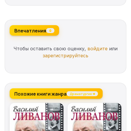
synopses of every surviving ancient Greek play
Впечатления
0
Чтобы оставить свою оценку,
войдите
или
зарегистрируйтесь
Похожие книги жанра
Драматургия →