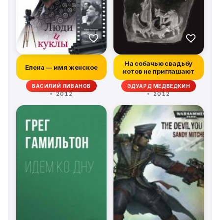
На собачью свадьбу
Елена — имя женское
котов не приглашают
ВАСИЛИЙ ЛИВАНОВ
ЭДУАРД МЕДВЕДКИН
2012
2012