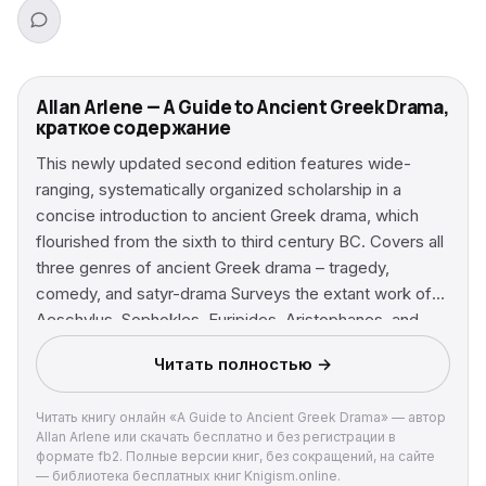
Allan Arlene — A Guide to Ancient Greek Drama,
краткое содержание
This newly updated second edition features wide-
ranging, systematically organized scholarship in a
concise introduction to ancient Greek drama, which
flourished from the sixth to third century BC. Covers all
three genres of ancient Greek drama – tragedy,
comedy, and satyr-drama Surveys the extant work of
Aeschylus, Sophokles, Euripides, Aristophanes, and
Menander, and includes entries on ‘lost’ playwrights
Читать полностью →
Examines contextual issues such as the origins of
dramatic art forms; the conventions of the festivals and
Читать книгу онлайн «A Guide to Ancient Greek Drama» — автор
the theater; drama’s relationship with the worship of
Allan Arlene или скачать бесплатно и без регистрации в
Dionysos; political dimensions of drama; and how to
формате fb2. Полные версии книг, без сокращений, на сайте
read and watch Greek drama Includes single-page
— библиотека бесплатных книг Knigism.online.