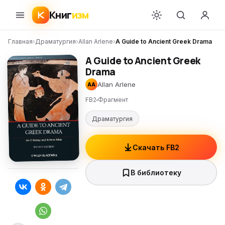
Книг
изм
Главная
›
Драматургия
›
Allan Arlene
›
A Guide to Ancient Greek Drama
A Guide to Ancient Greek
Drama
Allan Arlene
AA
FB2
Фрагмент
Драматургия
Скачать FB2
В библиотеку