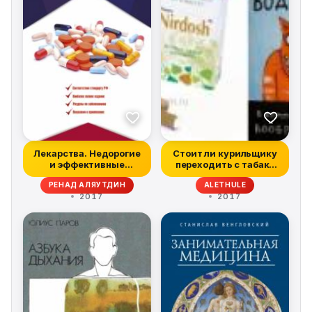
Лекарства. Недорогие
Стоит ли курильщику
и эффективные
переходить с табака
препараты для д...
на электро...
РЕНАД АЛЯУТДИН
ALETHULE
2017
2017