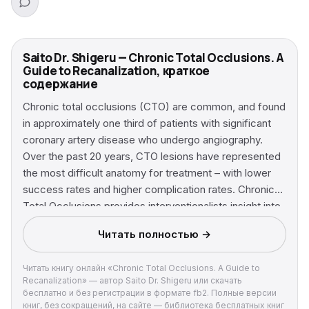
Saito Dr. Shigeru — Chronic Total Occlusions. A
Guide to Recanalization, краткое
содержание
Chronic total occlusions (CTO) are common, and found
in approximately one third of patients with significant
coronary artery disease who undergo angiography.
Over the past 20 years, CTO lesions have represented
the most difficult anatomy for treatment – with lower
success rates and higher complication rates. Chronic
Total Occlusions provides interventionalists insight into
the world of CTOs with introductory chapters that
Читать полностью →
describe the pathology and indications of CTOs along
with a review of clinical trials. Imaging modalities
Читать книгу онлайн «Chronic Total Occlusions. A Guide to
including CT angiography, magnetic navigation wire,
Recanalization» — автор Saito Dr. Shigeru или скачать
and IVUS guided recanalization of CTO are also
бесплатно и без регистрации в формате fb2. Полные версии
introduced, together with information on new wires
книг, без сокращений, на сайте — библиотека бесплатных книг