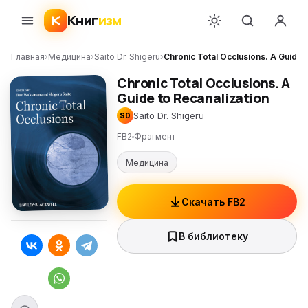
Книг
изм
Главная
›
Медицина
›
Saito Dr. Shigeru
›
Chronic Total Occlusions. A Guide t
Chronic Total Occlusions. A
Guide to Recanalization
Saito Dr. Shigeru
SD
FB2
Фрагмент
Медицина
Скачать FB2
В библиотеку