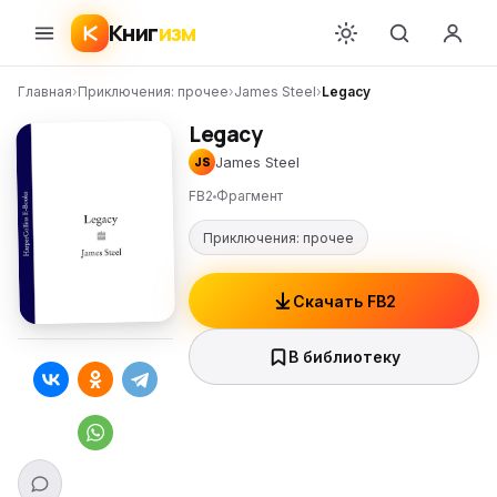
Книг
изм
Главная
›
Приключения: прочее
›
James Steel
›
Legacy
Legacy
James Steel
JS
FB2
Фрагмент
Приключения: прочее
Скачать FB2
В библиотеку