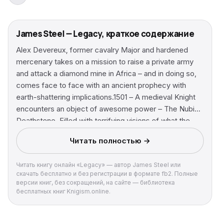
James Steel — Legacy, краткое содержание
Alex Devereux, former cavalry Major and hardened
mercenary takes on a mission to raise a private army
and attack a diamond mine in Africa – and in doing so,
comes face to face with an ancient prophecy with
earth-shattering implications.1501 – A medieval Knight
encounters an object of awesome power – The Nubian
Deathstone. Filled with terrifying visions of what the
future might bring, he embarks on a quest to discover
Читать полностью →
its secret.1941 – Himmler orders an elite SS Officer on
an expedition to resolve the centuries-old enigma, but
Читать книгу онлайн «Legacy» — автор James Steel или
his discovery will have dire consequences.Working for
скачать бесплатно и без регистрации в формате fb2. Полные
a diamond cartel and operating outside of international
версии книг, без сокращений, на сайте — библиотека
law, Alex comes face-to-face with the Dark Heart
бесплатных книг Knigism.online.
Prophecy.Past and present collide – but can Alex
redeem himself and prevent the prophecy from coming