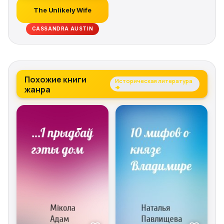
The Unlikely Wife
CASSANDRA AUSTIN
Похожие книги
Историческая литература
жанра
→