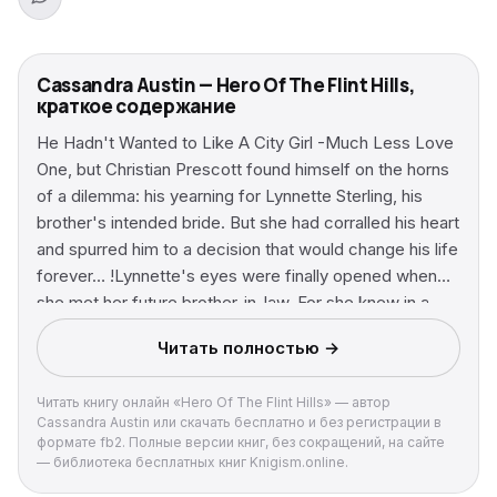
Cassandra Austin — Hero Of The Flint Hills,
краткое содержание
He Hadn't Wanted to Like A City Girl -Much Less Love
One, but Christian Prescott found himself on the horns
of a dilemma: his yearning for Lynnette Sterling, his
brother's intended bride. But she had corralled his heart
and spurred him to a decision that would change his life
forever… !Lynnette's eyes were finally opened when
she met her future brother-in-law. For she knew in a
prairie heartbeat that Christian Prescott was the
Читать полностью →
embodiment of the rugged West – and the unattainable
realization of her every dream of love!
Читать книгу онлайн «Hero Of The Flint Hills» — автор
Cassandra Austin или скачать бесплатно и без регистрации в
формате fb2. Полные версии книг, без сокращений, на сайте
— библиотека бесплатных книг Knigism.online.