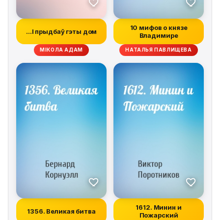
10 мифов о князе
…І прыдбаў гэты дом
Владимире
МІКОЛА АДАМ
НАТАЛЬЯ ПАВЛИЩЕВА
1612. Минин и
1356. Великая битва
Пожарский