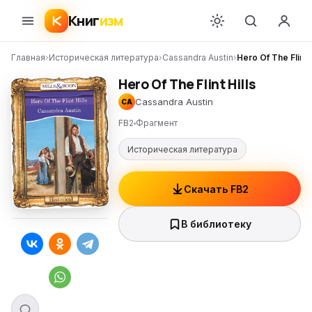
Книг
изм
Главная
›
Историческая литература
›
Cassandra Austin
›
Hero Of The Flint H
Hero Of The Flint Hills
Cassandra Austin
CA
FB2
Фрагмент
Историческая литература
Скачать FB2
В библиотеку