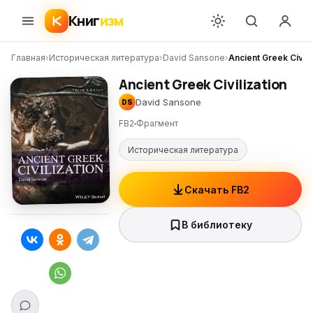
Книг
изм
Главная
›
Историческая литература
›
David Sansone
›
Ancient Greek Civili
Ancient Greek Civilization
David Sansone
DS
FB2
Фрагмент
Историческая литература
Скачать FB2
В библиотеку