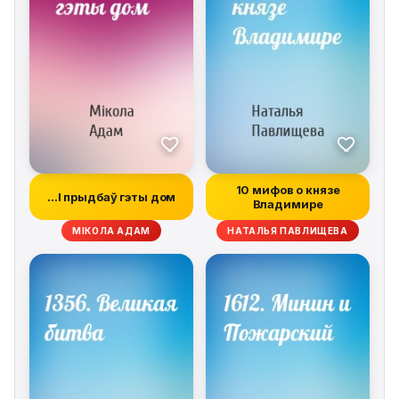
10 мифов о князе
…І прыдбаў гэты дом
Владимире
МІКОЛА АДАМ
НАТАЛЬЯ ПАВЛИЩЕВА