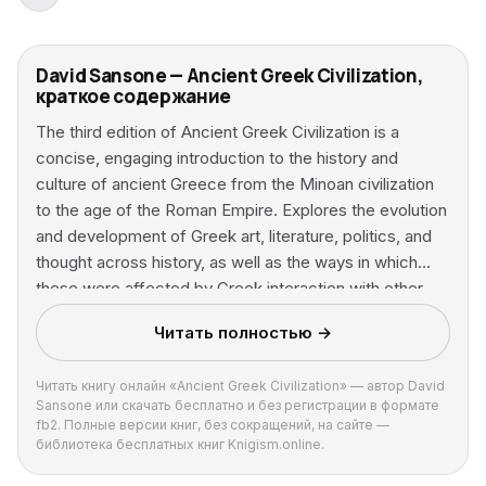
David Sansone — Ancient Greek Civilization,
краткое содержание
The third edition of Ancient Greek Civilization is a
concise, engaging introduction to the history and
culture of ancient Greece from the Minoan civilization
to the age of the Roman Empire. Explores the evolution
and development of Greek art, literature, politics, and
thought across history, as well as the ways in which
these were affected by Greek interaction with other
cultures Now includes additional illustrations and maps,
Читать полностью →
updated notes and references throughout, and an
expanded discussion of the Hellenistic period Weaves
Читать книгу онлайн «Ancient Greek Civilization» — автор David
the latest scholarship and archeological excavations
Sansone или скачать бесплатно и без регистрации в формате
into the narrative at an appropriate level for
fb2. Полные версии книг, без сокращений, на сайте —
undergraduates
библиотека бесплатных книг Knigism.online.