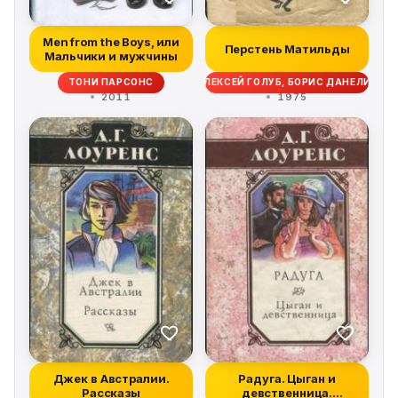
Men from the Boys, или
Перстень Матильды
Мальчики и мужчины
ТОНИ ПАРСОНС
АЛЕКСЕЙ ГОЛУБ, БОРИС ДАНЕЛИЯ
2011
1975
Джек в Австралии.
Радуга. Цыган и
Рассказы
девственница.