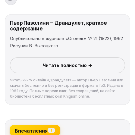
Пьер Пазолини — Драндулет, краткое
содержание
Опубликовано в журнале «Огонёк» № 21 (1822), 1962
Рисунки В. Высоцкого.
Читать полностью →
Читать книгу онлайн «Драндулет» — автор Пьер Пазолини или
скачать бесплатно и без регистрации в формате fb2. Издано в
1962 году. Полные версии книг, без сокращений, на сайте —
библиотека бесплатных книг Knigism.online.
Впечатления
1