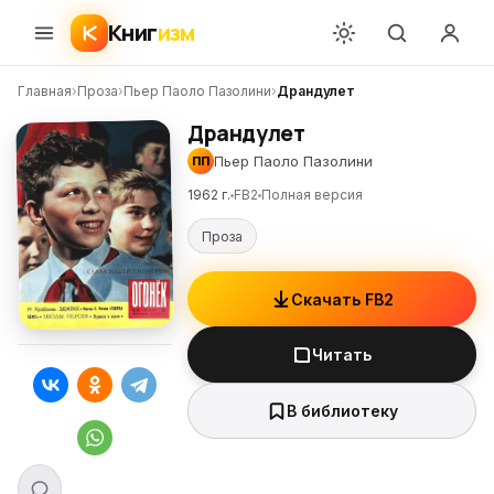
Книг
изм
Главная
›
Проза
›
Пьер Паоло Пазолини
›
Драндулет
Драндулет
Пьер Паоло Пазолини
ПП
1962 г.
FB2
Полная версия
Проза
Скачать FB2
Читать
В библиотеку