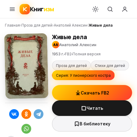
Книг
изм
Главная
›
Проза для детей
›
Анатолий Алексин
›
Живые дела
Живые дела
Анатолий Алексин
АА
1953 г.
FB2
Полная версия
Проза для детей
Стихи для детей
Серия: У пионерского костра
Скачать FB2
Читать
В библиотеку