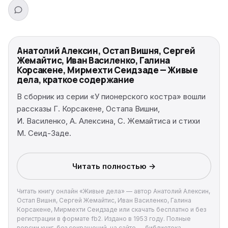
Анатолий Алексин, Остап Вишня, Сергей
Жемайтис, Иван Василенко, Галина
Корсакене, Мирмехти Сеидзаде — Живые
дела, краткое содержание
В сборник из серии «У пионерского костра» вошли
рассказы Г. Корсакене, Остапа Вишни,
И. Василенко, А. Алексина, С. Жемайтиса и стихи
М. Сеид-Заде.
Читать полностью →
Читать книгу онлайн «Живые дела» — автор Анатолий Алексин,
Остап Вишня, Сергей Жемайтис, Иван Василенко, Галина
Корсакене, Мирмехти Сеидзаде или скачать бесплатно и без
регистрации в формате fb2. Издано в 1953 году. Полные
версии книг, без сокращений, на сайте — библиотека