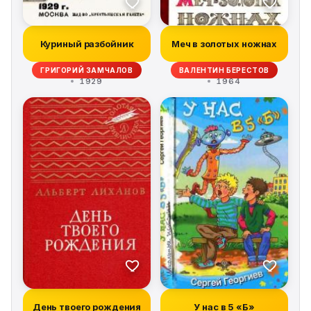
Куриный разбойник
Меч в золотых ножнах
ГРИГОРИЙ ЗАМЧАЛОВ
ВАЛЕНТИН БЕРЕСТОВ
1929
1964
День твоего рождения
У нас в 5 «Б»