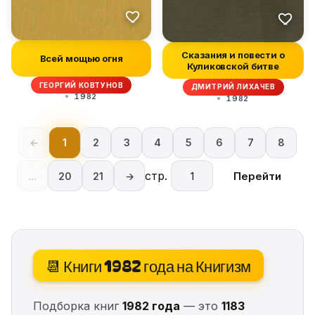
Сказания и повести о
Всей мощью огня
Куликовской битве
ГЕОРГИЙ КОВТУНОВ
ДМИТРИЙ ЛИХАЧЕВ
1982
1982
←
1
2
3
4
5
6
7
8
стр.
Перейти
...
20
21
→
📆 Книги 1982 года на Книгизм
Подборка книг
1982 года
— это
1183