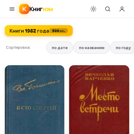
Книг
изм
Книги 1982 года
500 кн.
Сортировка:
по дате
по названию
по году