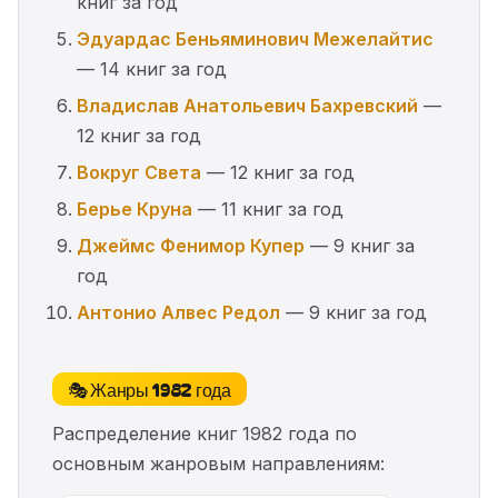
книг за год
Эдуардас Беньяминович Межелайтис
— 14 книг за год
Владислав Анатольевич Бахревский
—
12 книг за год
Вокруг Света
— 12 книг за год
Берье Круна
— 11 книг за год
Джеймс Фенимор Купер
— 9 книг за
год
Антонио Алвес Редол
— 9 книг за год
🎭 Жанры 1982 года
Распределение книг 1982 года по
основным жанровым направлениям: