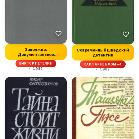
Заволжье:
Современный шведский
Документальное
детектив
повествование
ВИКТОР ПЕТЕЛИН
КАРЛ АРНЕ БЛОМ +4
1982
1982