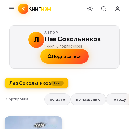
Книг
изм
АВТОР
Лев Сокольников
Л
1 книг ·
0
подписчиков
Подписаться
Лев Сокольников
1 кн.
Сортировка:
по дате
по названию
по году