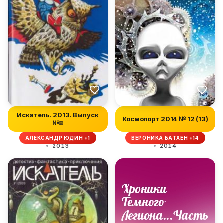
Искатель. 2013. Выпуск
Космопорт 2014 № 12 (13)
№8
АЛЕКСАНДР ЮДИН +1
ВЕРОНИКА БАТХЕН +14
2013
2014