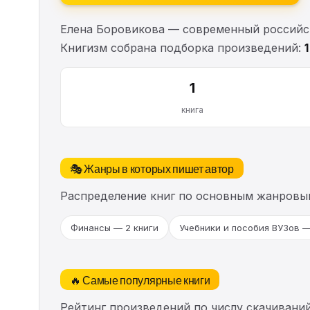
Елена Боровикова — современный российски
Книгизм собрана подборка произведений:
1
книга
🎭 Жанры в которых пишет автор
Распределение книг по основным жанровы
Финансы — 2 книги
Учебники и пособия ВУЗов —
🔥 Самые популярные книги
Рейтинг произведений по числу скачиваний