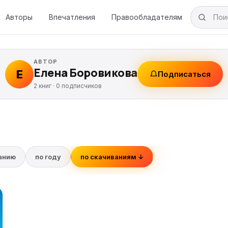
Авторы
Впечатления
Правообладателям
АВТОР
Елена Боровикова
Е
Подписаться
2 книг ·
0
подписчиков
ванию
по году
по скачиваниям ↓