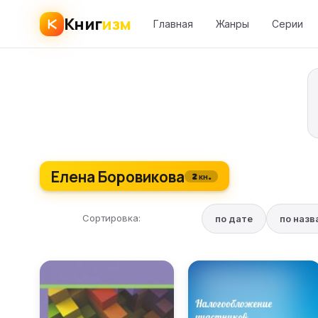
Книг
изм
Главная
Жанры
Серии
Елена Боровикова
2 кн.
Сортировка:
по дате
по наз