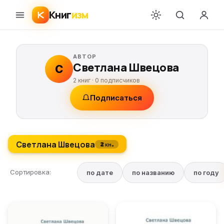
Книг
изм
АВТОР
Светлана Швецова
С
2 книг ·
0
подписчиков
Подписаться
Светлана Швецова
2 кн.
Сортировка:
по дате
по названию
по году