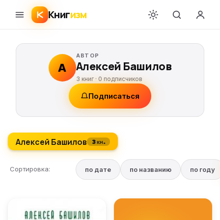
Книг
изм
АВТОР
Алексей Башилов
А
3 книг ·
0
подписчиков
Подписаться
Алексей Башилов
3 кн.
Сортировка:
по дате
по названию
по году