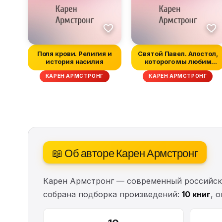
Поля крови. Религия и
Святой Павел. Апостол,
история насилия
которого мы любим
ненавидет...
КАРЕН АРМСТРОНГ
КАРЕН АРМСТРОНГ
📖 Об авторе Карен Армстронг
Карен Армстронг — современный российски
собрана подборка произведений:
10 книг
, 