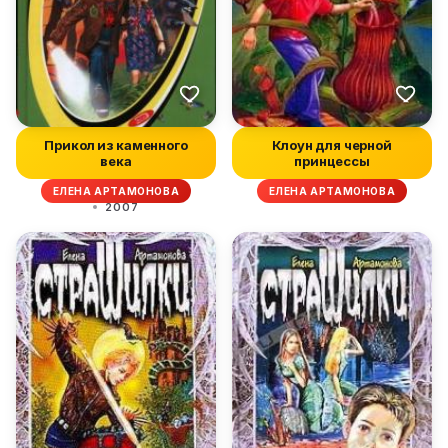
Прикол из каменного
Клоун для черной
века
принцессы
ЕЛЕНА АРТАМОНОВА
ЕЛЕНА АРТАМОНОВА
2007