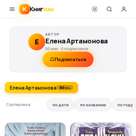
Книг
изм
АВТОР
Елена Артамонова
Е
50 книг ·
0
подписчиков
Подписаться
Елена Артамонова
50 кн.
Сортировка:
по дате
по названию
по году