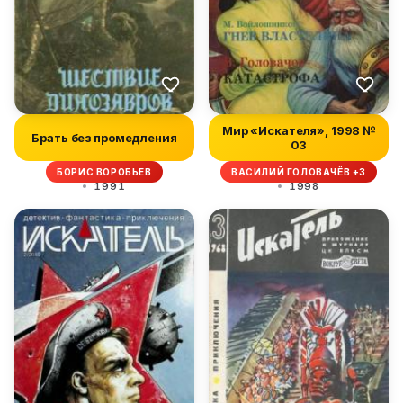
Мир «Искателя», 1998 №
Брать без промедления
03
БОРИС ВОРОБЬЕВ
ВАСИЛИЙ ГОЛОВАЧЁВ +3
1991
1998