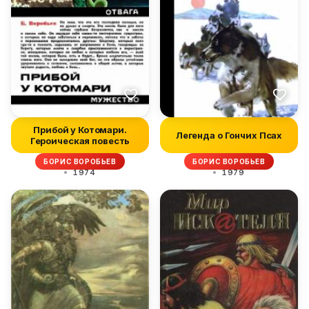
Прибой у Котомари.
Легенда о Гончих Псах
Героическая повесть
БОРИС ВОРОБЬЕВ
БОРИС ВОРОБЬЕВ
1974
1979