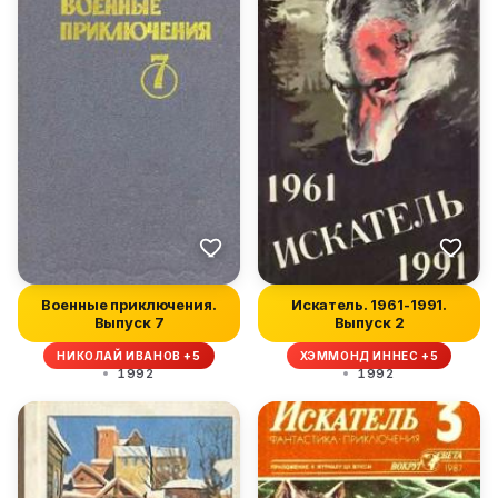
Военные приключения.
Искатель. 1961-1991.
Выпуск 7
Выпуск 2
НИКОЛАЙ ИВАНОВ +5
ХЭММОНД ИННЕС +5
1992
1992