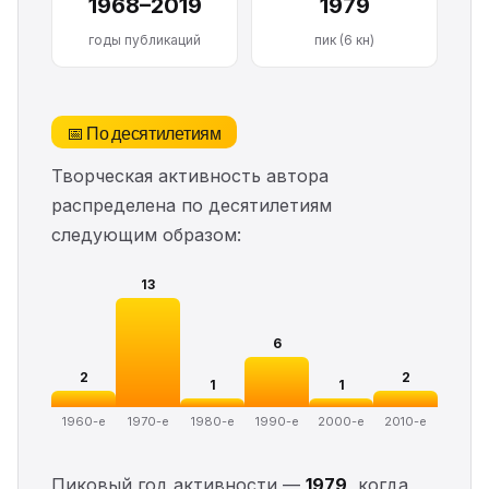
1968–2019
1979
годы публикаций
пик (6 кн)
📅 По десятилетиям
Творческая активность автора
распределена по десятилетиям
следующим образом:
13
6
2
2
1
1
1960-е
1970-е
1980-е
1990-е
2000-е
2010-е
Пиковый год активности —
1979
, когда