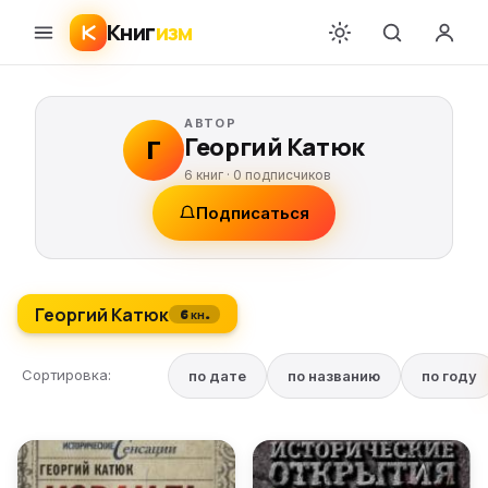
Книг
изм
АВТОР
Георгий Катюк
Г
6 книг ·
0
подписчиков
Подписаться
Георгий Катюк
6 кн.
Сортировка:
по дате
по названию
по году