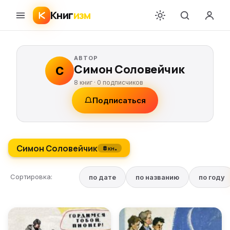
Книг
изм
АВТОР
Симон Соловейчик
С
8 книг ·
0
подписчиков
Подписаться
Симон Соловейчик
8 кн.
Сортировка:
по дате
по названию
по году