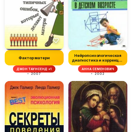
Нейропсихологическая
Фактор матери
диагностика и коррекция
в дет...
ДЖОН ТАУНСЕНД +1
АННА СЕМЕНОВИЧ
2007
2002