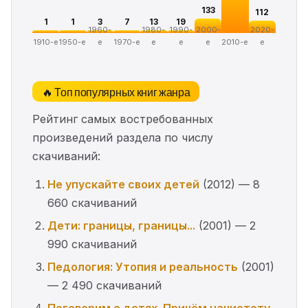
133
112
1
1
3
7
13
19
1960-
1980-
1990-
2000-
2020-
1910-е
1950-е
е
1970-е
е
е
е
2010-е
е
🔥 Топ популярных книг жанра
Рейтинг самых востребованных
произведений раздела по числу
скачиваний:
Не упускайте своих детей
(2012) — 8
660 скачиваний
Дети: границы, границы...
(2001) — 2
990 скачиваний
Педология: Утопия и реальность
(2001)
— 2 490 скачиваний