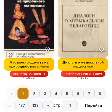
Что можно сделать из
Диалоги о музыкальной
природного материала
педагогике
ЭВЕЛИНА ГУЛЬЯНЦ +1
РАЖНИКОВ ГРИГОРЬЕВИЧ
1991
1989
←
1
2
3
4
5
6
7
8
стр.
Перейти
...
137
138
→