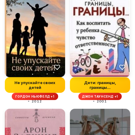
Не упускайте своих
Дети: границы,
детей
границы...
ГОРДОН НЬЮФЕЛД +1
ДЖОН ТАУНСЕНД +1
2012
2001