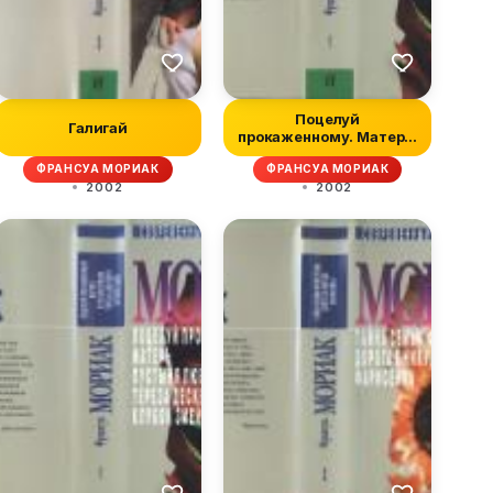
Поцелуй
Галигай
прокаженному. Матерь.
Пустыня любви. Терез...
ФРАНСУА МОРИАК
ФРАНСУА МОРИАК
2002
2002