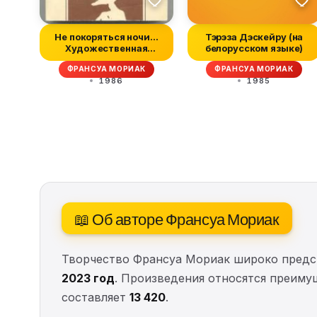
He покоряться ночи...
Тэрэза Дэскейру (на
Художественная
белорусском языке)
публицистика
ФРАНСУА МОРИАК
ФРАНСУА МОРИАК
1986
1985
📖 Об авторе Франсуа Мориак
Творчество Франсуа Мориак широко предс
2023 год
. Произведения относятся преиму
составляет
13 420
.