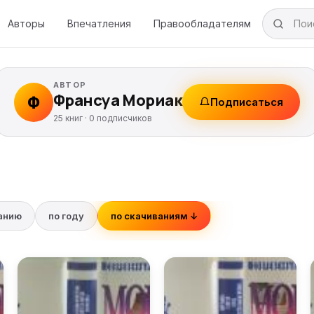
Авторы
Впечатления
Правообладателям
АВТОР
Франсуа Мориак
Ф
Подписаться
25 книг ·
0
подписчиков
ванию
по году
по скачиваниям ↓