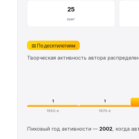
25
книг
📅 По десятилетиям
Творческая активность автора распределе
1
1
1950-е
1970-е
Пиковый год активности —
2002
, когда а