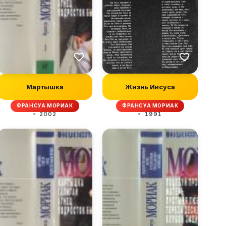
Мартышка
Жизнь Иисуса
ФРАНСУА МОРИАК
ФРАНСУА МОРИАК
2002
1991