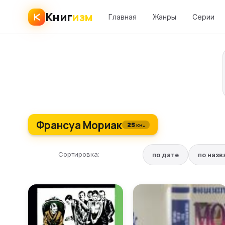
Книг
изм
Главная
Жанры
Серии
Франсуа Мориак
25 кн.
Сортировка:
по дате
по наз