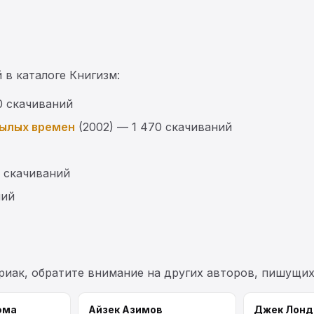
 в каталоге Книгизм:
0 скачиваний
былых времен
(2002) — 1 470 скачиваний
0 скачиваний
ний
риак, обратите внимание на других авторов, пишущи
юма
Айзек Азимов
Джек Лонд