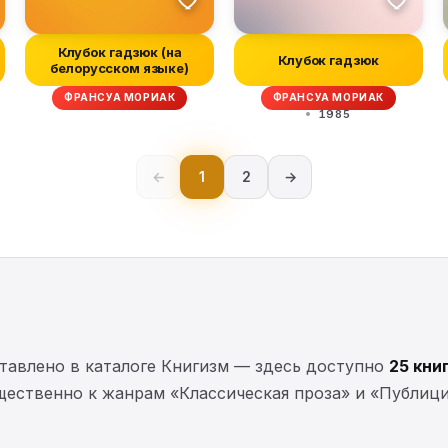
Клубок гадзюк (на
Клубок гадзюк
белорусском языке)
ФРАНСУА МОРИАК
ФРАНСУА МОРИАК
1985
←
1
2
→
тавлено в каталоге Книгизм — здесь доступно
25 кни
щественно к жанрам «Классическая проза» и «Публици