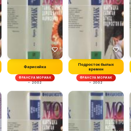
Подросток былых
Фарисейка
времен
ФРАНСУА МОРИАК
ФРАНСУА МОРИАК
2002
2002