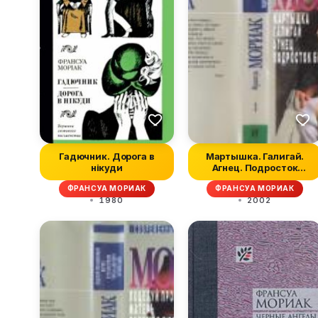
Гадючник. Дорога в
Мартышка. Галигай.
нікуди
Агнец. Подросток
былых времен
ФРАНСУА МОРИАК
ФРАНСУА МОРИАК
1980
2002