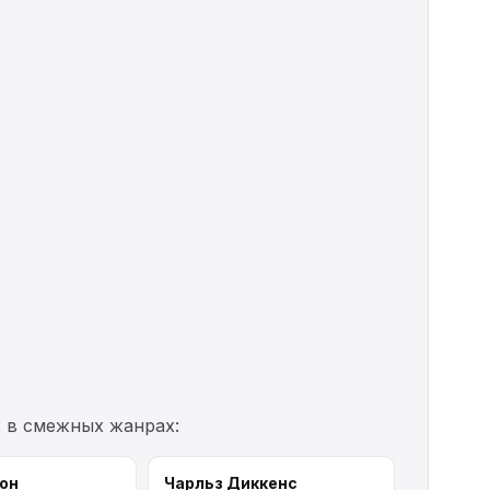
х в смежных жанрах:
он
Чарльз Диккенс