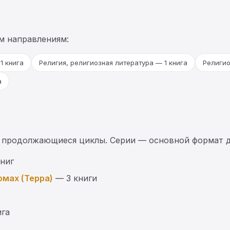
м направлениям:
1 книга
Религия, религиозная литература — 1 книга
Религио
а
 продолжающиеся циклы. Серии — основной формат д
ниг
омах (Терра)
— 3 книги
ига