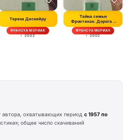
Тайна семьи
Тереза Дескейру
Фронтенак. Дорога в
никуда. Фарисейка
ФРАНСУА МОРИАК
ФРАНСУА МОРИАК
2002
2002
г
автора, охватывающих период
с 1957 по
стика»; общее число скачиваний