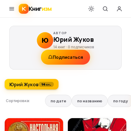
Книг
изм
АВТОР
Юрий Жуков
Ю
14 книг ·
0
подписчиков
Подписаться
Юрий Жуков
14 кн.
Сортировка:
по дате
по названию
по году