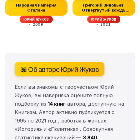
Народная империя
Григорий Зиновьев.
Сталина
Отвергнутый вождь
мировой револ...
ЮРИЙ ЖУКОВ
ЮРИЙ ЖУКОВ
2009
2021
📖 Об авторе Юрий Жуков
Если вы знакомы с творчеством Юрий
Жуков, вы наверняка оцените полную
подборку из
14 книг
автора, доступную на
Книгизм. Автор активно публикуется с
1995 по 2021 год , работая в жанрах
«История» и «Политика» . Совокупная
статистика скачиваний —
3 840
.