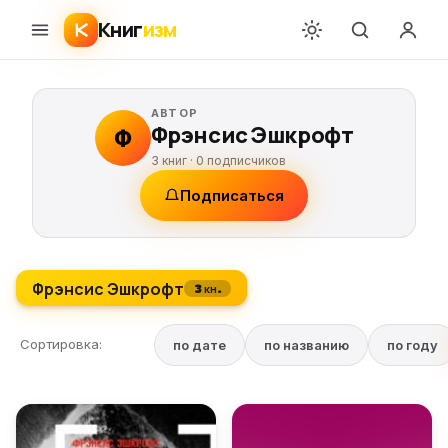
Книг
изм
АВТОР
Фрэнсис Эшкрофт
Ф
3 книг ·
0
подписчиков
Подписаться
Фрэнсис Эшкрофт
3 кн.
Сортировка:
по дате
по названию
по году