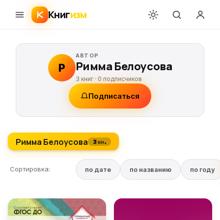
Книг
изм
АВТОР
Римма Белоусова
Р
3 книг ·
0
подписчиков
Подписаться
Римма Белоусова
3 кн.
Сортировка:
по дате
по названию
по году