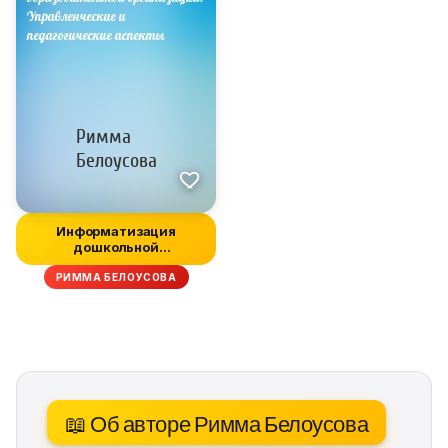
Информатизация
дошкольной
образовательной
РИММА БЕЛОУСОВА
организа...
📖 Об авторе Римма Белоусова