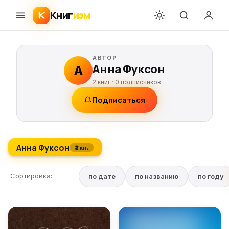
Книг
изм
АВТОР
Анна Фуксон
А
2 книг ·
0
подписчиков
Подписаться
Анна Фуксон
2 кн.
Сортировка:
по дате
по названию
по году