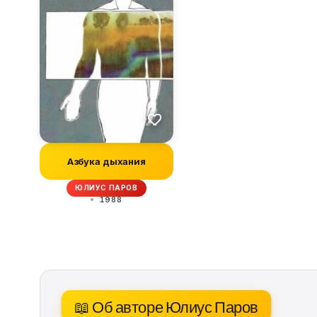
Азбука дыхания
ЮЛИУС ПАРОВ
1988
📖 Об авторе Юлиус Паров