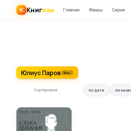
Книг
изм
Главная
Жанры
Серии
Юлиус Паров
1 кн.
Сортировка:
по дате
по наз