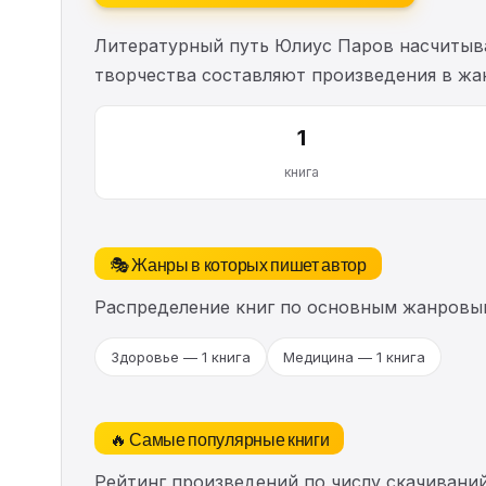
Литературный путь Юлиус Паров насчиты
творчества составляют произведения в жа
1
книга
🎭 Жанры в которых пишет автор
Распределение книг по основным жанровы
Здоровье — 1 книга
Медицина — 1 книга
🔥 Самые популярные книги
Рейтинг произведений по числу скачиваний