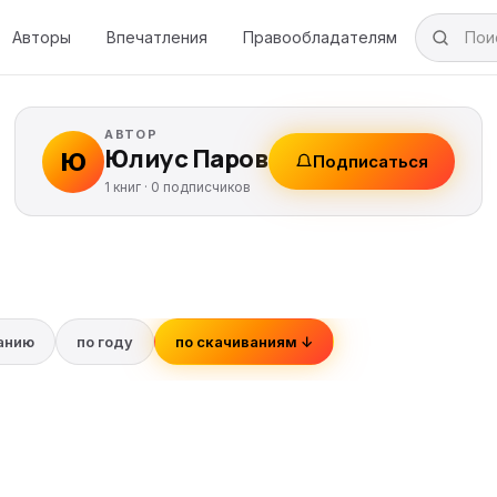
Авторы
Впечатления
Правообладателям
АВТОР
Юлиус Паров
Ю
Подписаться
1 книг ·
0
подписчиков
ванию
по году
по скачиваниям ↓