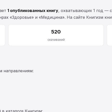
вает
1 опубликованных книгу
, охватывающих 1 год — 
нрах «Здоровье» и «Медицина». На сайте Книгизм кн
520
скачиваний
м направлениям:
 в каталоге Книгизм: