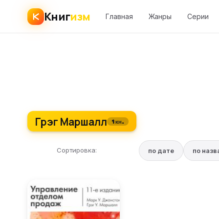
Книг
изм
Главная
Жанры
Серии
Грэг Маршалл
1 кн.
Сортировка:
по дате
по наз