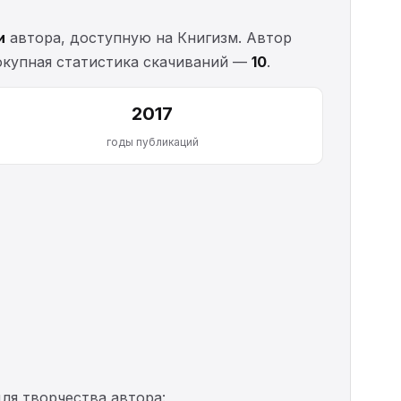
и
автора, доступную на Книгизм. Автор
вокупная статистика скачиваний —
10
.
2017
годы публикаций
ля творчества автора: