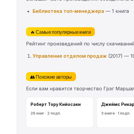
Библиотека топ-менеджера
— 1 книга
🔥 Самые популярные книги
Рейтинг произведений по числу скачиваний
Управление отделом продаж
(2017) — 1
👥 Похожие авторы
Если вам нравится творчество Грэг Марша
Роберт Тору Кийосаки
Джеймс Рика
26 книг · 2 подп.
3 книги · 1 подп.