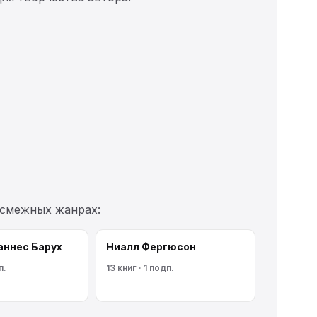
 смежных жанрах:
аннес Барух
Ниалл Фергюсон
п.
13 книг · 1 подп.