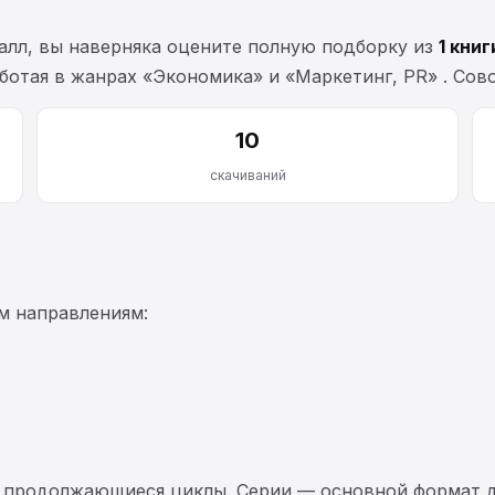
алл, вы наверняка оцените полную подборку из
1 книг
работая в жанрах «Экономика» и «Маркетинг, PR» . Со
10
скачиваний
м направлениям:
 продолжающиеся циклы. Серии — основной формат д