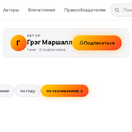
Авторы
Впечатления
Правообладателям
АВТОР
Грэг Маршалл
Г
Подписаться
1 книг ·
0
подписчиков
ванию
по году
по скачиваниям ↓