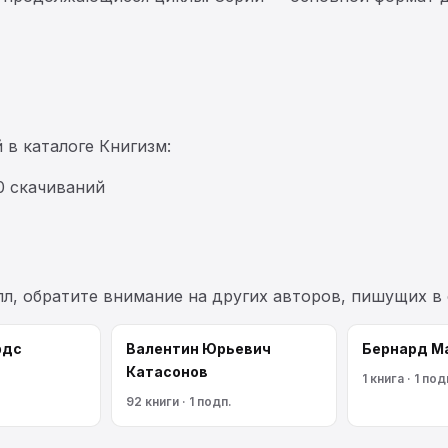
 в каталоге Книгизм:
0 скачиваний
лл, обратите внимание на других авторов, пишущих в
рдс
Валентин Юрьевич
Бернард М
Катасонов
1 книга · 1 под
92 книги · 1 подп.