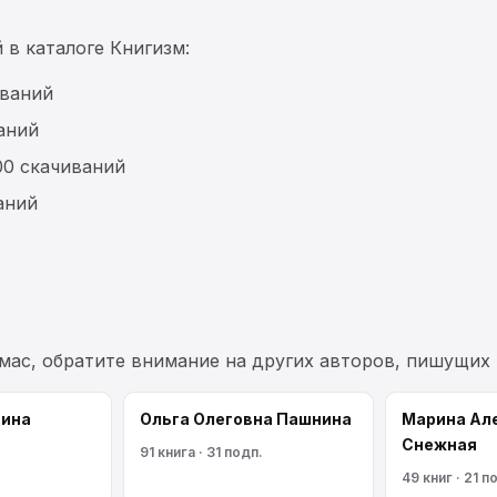
 в каталоге Книгизм:
иваний
аний
00 скачиваний
аний
омас, обратите внимание на других авторов, пишущих
сина
Ольга Олеговна Пашнина
Марина Ал
Снежная
91 книга · 31 подп.
49 книг · 21 п