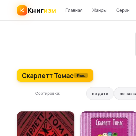
Книг
изм
Главная
Жанры
Серии
Скарлетт Томас
11 кн.
Сортировка:
по дате
по наз