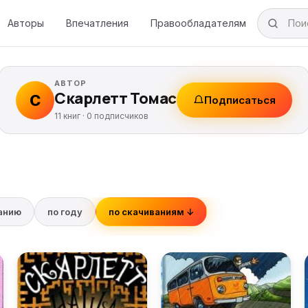
Авторы
Впечатления
Правообладателям
АВТОР
Скарлетт Томас
С
Подписаться
11 книг ·
0
подписчиков
ванию
по году
по скачиваниям ↓