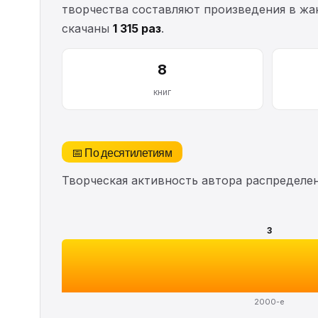
творчества составляют произведения в жан
скачаны
1 315 раз
.
8
книг
📅 По десятилетиям
Творческая активность автора распределе
3
2000-е