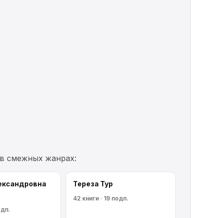
 в смежных жанрах:
ександровна
Тереза Тур
42 книги · 19 подп.
одп.