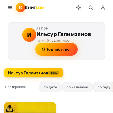
Книг
изм
АВТОР
Ильсур Галимзянов
И
1 книг ·
0
подписчиков
Подписаться
Ильсур Галимзянов
1 кн.
Сортировка:
по дате
по названию
по году