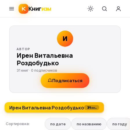
Книг
изм
И
АВТОР
Ирен Витальевна
Роздобудько
31 книг ·
0
подписчиков
Подписаться
Ирен Витальевна Роздобудько
31 кн.
Сортировка:
по дате
по названию
по году