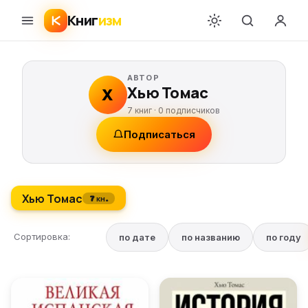
Книг
изм
АВТОР
Хью Томас
Х
7 книг ·
0
подписчиков
Подписаться
Хью Томас
7 кн.
Сортировка:
по дате
по названию
по году