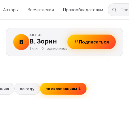
Авторы
Впечатления
Правообладателям
АВТОР
В. Зорин
В
Подписаться
1 книг ·
0
подписчиков
ванию
по году
по скачиваниям ↓