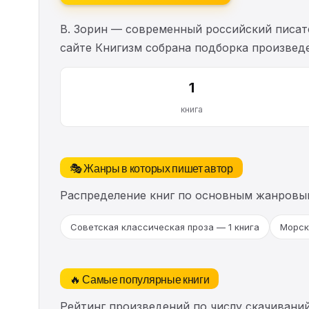
В. Зорин — современный российский писате
сайте Книгизм собрана подборка произвед
1
книга
🎭 Жанры в которых пишет автор
Распределение книг по основным жанровы
Советская классическая проза — 1 книга
Морск
🔥 Самые популярные книги
Рейтинг произведений по числу скачиваний