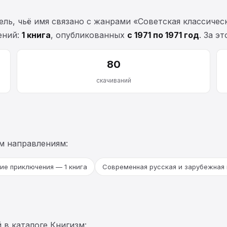
ль, чьё имя связано с жанрами «Советская классичес
ений:
1 книга
, опубликованных
с 1971 по 1971 год
. За э
80
скачиваний
м направлениям:
ие приключения — 1 книга
Современная русская и зарубежная 
 в каталоге Книгизм: