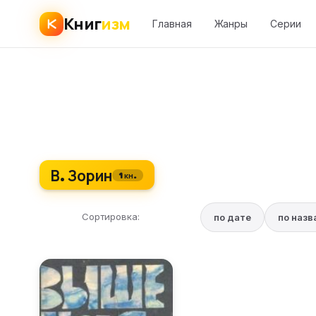
Книг
изм
Главная
Жанры
Серии
В. Зорин
1 кн.
Сортировка:
по дате
по наз