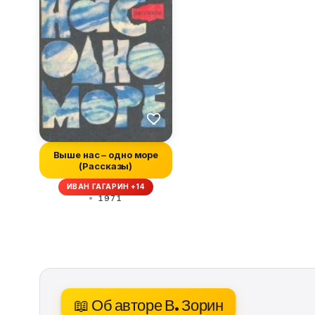
Выше нас – одно море
(Рассказы)
ИВАН ГАГАРИН +14
1971
📖 Об авторе В. Зорин