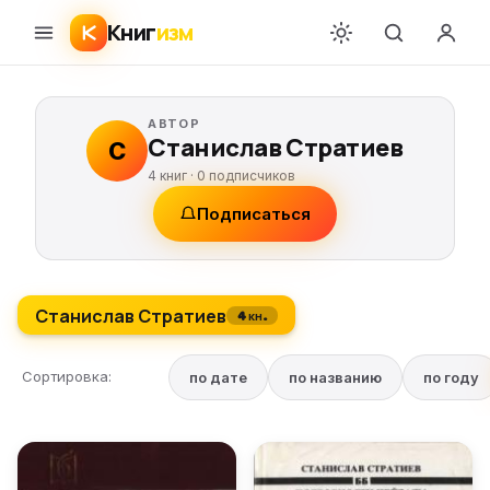
Книг
изм
АВТОР
Станислав Стратиев
С
4 книг ·
0
подписчиков
Подписаться
Станислав Стратиев
4 кн.
Сортировка:
по дате
по названию
по году