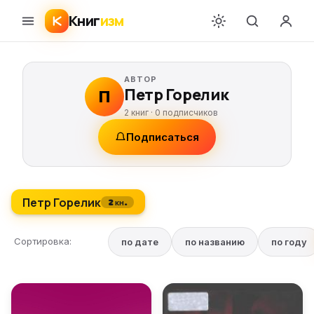
Книг
изм
АВТОР
Петр Горелик
П
2 книг ·
0
подписчиков
Подписаться
Петр Горелик
2 кн.
Сортировка:
по дате
по названию
по году