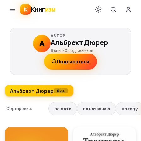
Книг
изм
АВТОР
Альбрехт Дюрер
А
6 книг ·
0
подписчиков
Подписаться
Альбрехт Дюрер
6 кн.
Сортировка:
по дате
по названию
по году