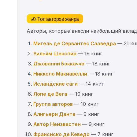
✍️ Топ авторов жанра
Авторы, которые внесли наибольший вклад 
Мигель де Сервантес Сааведра
— 21 кн
Уильям Шекспир
— 19 книг
Джованни Боккаччо
— 18 книг
Никколо Макиавелли
— 18 книг
Исландские саги
— 14 книг
Лопе де Вега
— 10 книг
Группа авторов
— 10 книг
Алигьери Данте
— 9 книг
Автор Неизвестен
— 9 книг
Франсиско де Кеведо
— 7 книг