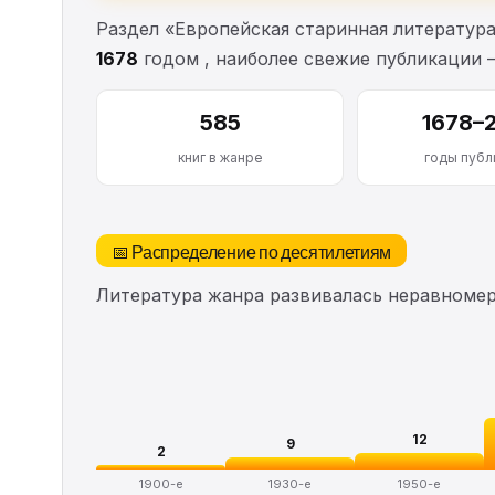
Раздел «Европейская старинная литератур
1678
годом , наиболее свежие публикации
585
1678–
книг в жанре
годы публ
📅 Распределение по десятилетиям
Литература жанра развивалась неравномерн
12
9
2
1900-е
1930-е
1950-е