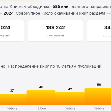
а» на Книгизм объединяет
585 книг
данного направлени
 —
2024
. Совокупное число скачиваний книг раздела 
2024
188 242
34
икаций
скачиваний
исто
о. Распределение книг по 10-летиям публикаций:
56
48
42
37
1960-е
1970-е
1980-е
1990-е