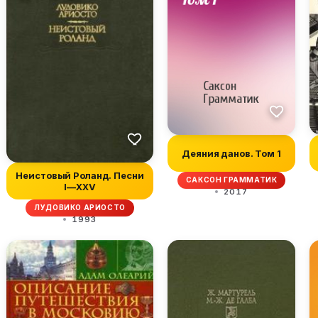
Деяния данов. Том 1
Неистовый Роланд. Песни
САКСОН ГРАММАТИК
I—XXV
2017
ЛУДОВИКО АРИОСТО
1993