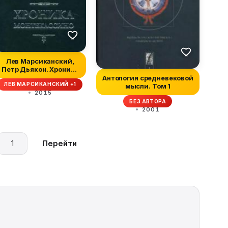
Лев Марсиканский,
Петр Дьякон. Хроника
Монтекассин...
Антология средневековой
ЛЕВ МАРСИКАНСКИЙ +1
мысли. Том 1
2015
БЕЗ АВТОРА
2001
Перейти