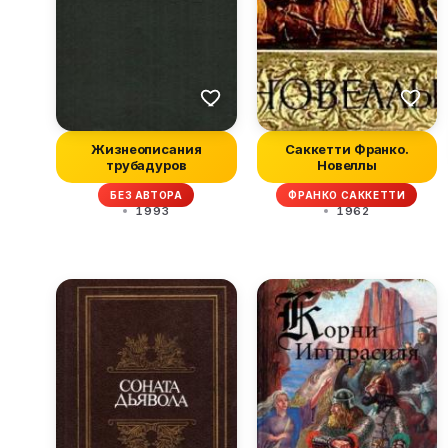
Жизнеописания
Саккетти Франко.
трубадуров
Новеллы
БЕЗ АВТОРА
ФРАНКО САККЕТТИ
1993
1962