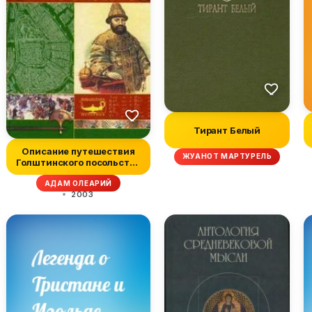
Тирант Белый
Описание путешествия
ЖУАНОТ МАРТУРЕЛЬ
Голштинского посольства
в Мос...
АДАМ ОЛЕАРИЙ
2003