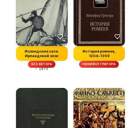
Исландские саги.
История ромеев,
Ирландский эпос
1204–1359
БЕЗ АВТОРА
НИКИФОР ГРИГОРА
1973