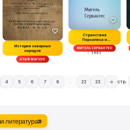
Странствия
Персилеса и
Сихизмунды
История северных
МИГЕЛЬ СЕРВАНТЕС
народов
1961
ОЛАФ МАГНУС
стр.
4
5
6
7
8
...
22
23
→
ая литература»