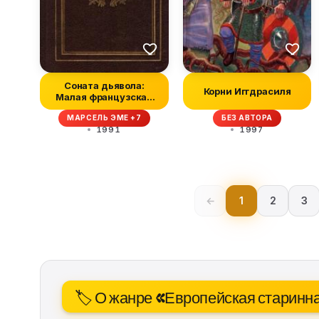
Соната дьявола:
Корни Иггдрасиля
Малая французская
проза XVIII–XX в...
МАРСЕЛЬ ЭМЕ +7
БЕЗ АВТОРА
1991
1997
←
1
2
3
🏷️ О жанре «Европейская старинн