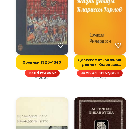
Достопамятная жизнь
Хроники 1325–1340
девицы Клариссы
Гарлов
ЖАН ФРУАССАР
СЭМЮЭЛ РИЧАРДСОН
2009
1791