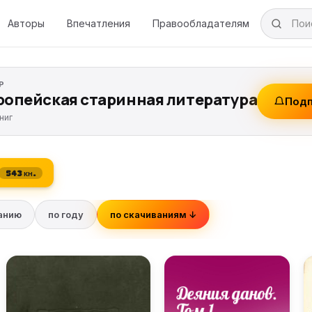
Авторы
Впечатления
Правообладателям
Р
ропейская старинная литература
Подп
ниг
543 кн.
ванию
по году
по скачиваниям ↓