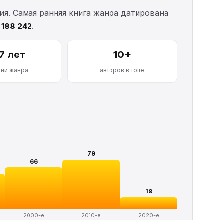
я. Самая ранняя книга жанра датирована
—
188 242
.
7 лет
10+
рии жанра
авторов в топе
79
66
18
2000-е
2010-е
2020-е