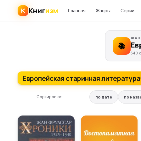
Книг
изм
Главная
Жанры
Серии
ЖАН
Ев
📚
543 к
Европейская старинная литература
Сортировка:
по дате
по наз