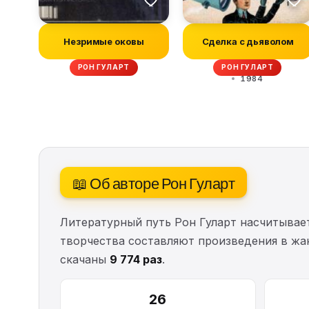
Незримые оковы
Сделка с дьяволом
РОН ГУЛАРТ
РОН ГУЛАРТ
1984
📖 Об авторе Рон Гуларт
Литературный путь Рон Гуларт насчитыва
творчества составляют произведения в жа
скачаны
9 774 раз
.
26