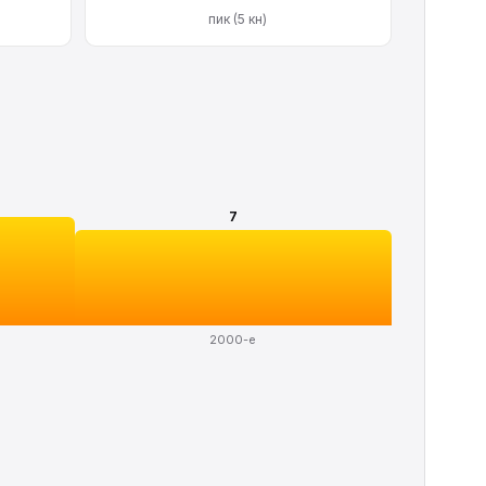
пик (5 кн)
7
2000-е