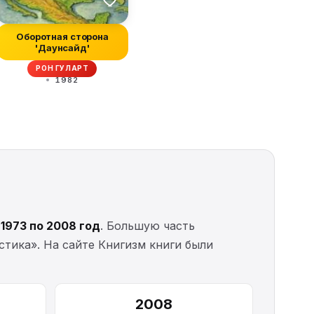
Оборотная сторона
'Даунсайд'
РОН ГУЛАРТ
1982
с
1973 по 2008 год
. Большую часть
тика». На сайте Книгизм книги были
2008