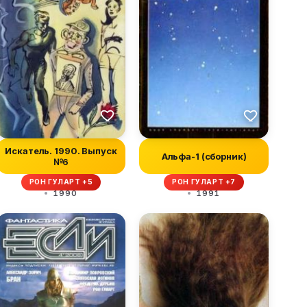
Искатель. 1990. Выпуск
Альфа-1 (сборник)
№6
РОН ГУЛАРТ +5
РОН ГУЛАРТ +7
1990
1991