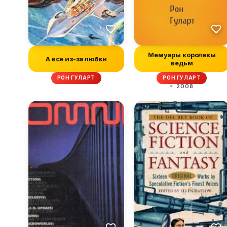
Мемуары королевы
А все из-за любви
ведьм
РОН ГУЛАРТ
РОН ГУЛАРТ
2008