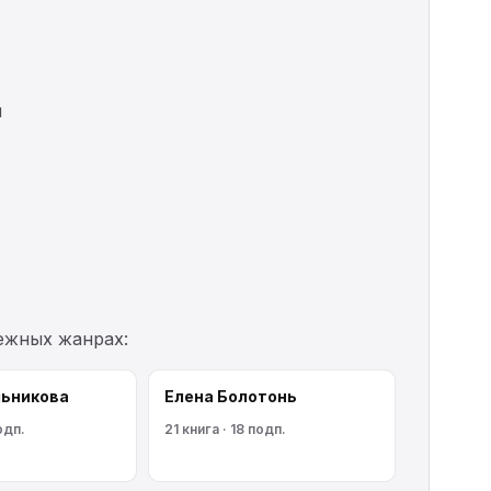
й
межных жанрах:
льникoва
Елена Болотонь
одп.
21 книга · 18 подп.