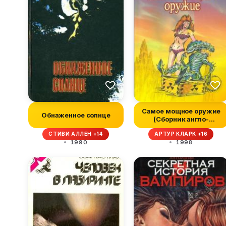
Самое мощное оружие
Обнаженное солнце
(Сборник англо-
американской фа...
СТИВИ АЛЛЕН +14
АРТУР КЛАРК +16
1990
1998