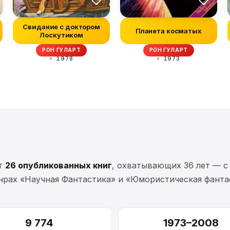
Свидание с доктором
Планета косматых
Лоскутиком
РОН ГУЛАРТ
РОН ГУЛАРТ
1978
1973
ет
26 опубликованных книг
, охватывающих 36 лет — 
нрах «Научная Фантастика» и «Юмористическая фантас
9 774
1973–2008