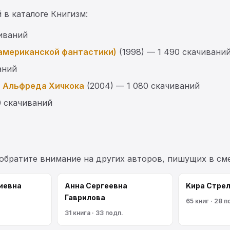
 в каталоге Книгизм:
чиваний
американской фантастики)
(1998) — 1 490 скачивани
аний
и Альфреда Хичкока
(2004) — 1 080 скачиваний
0 скачиваний
 обратите внимание на других авторов, пишущих в с
иевна
Анна Сергеевна
Kирa Cтрe
Гаврилова
65 книг · 28 п
31 книга · 33 подп.