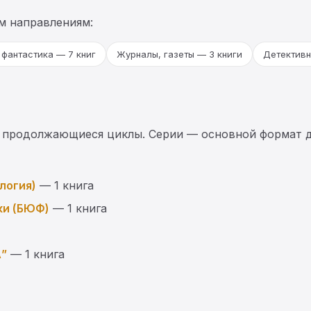
м направлениям:
фантастика — 7 книг
Журналы, газеты — 3 книги
Детективн
 продолжающиеся циклы. Серии — основной формат д
логия)
— 1 книга
ки (БЮФ)
— 1 книга
А”
— 1 книга