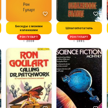
Беседы с моими
Шпагоглотатель
коленками
РОН ГУЛАРТ
РОН ГУЛАРТ
2008
1991