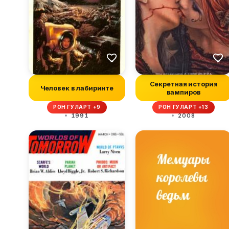
Секретная история
Человек в лабиринте
вампиров
РОН ГУЛАРТ +9
РОН ГУЛАРТ +13
1991
2008