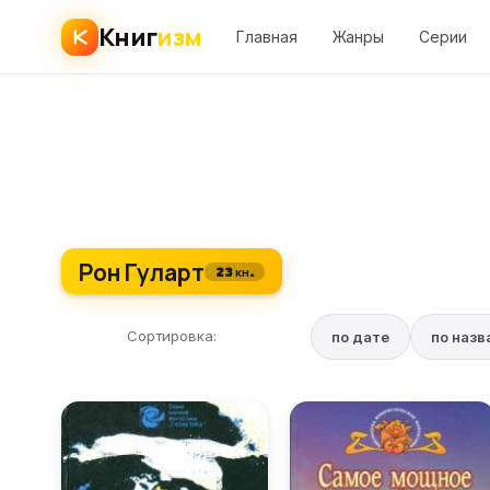
Книг
изм
Главная
Жанры
Серии
Рон Гуларт
23 кн.
Сортировка:
по дате
по наз