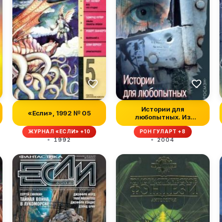
Истории для
«Если», 1992 № 05
любопытных. Из
коллекции Альфреда
ЖУРНАЛ «ЕСЛИ» +10
РОН ГУЛАРТ +8
Хичк...
1992
2004