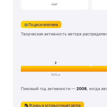
книг
📅 По десятилетиям
Творческая активность автора распределе
2
1970-е
Пиковый год активности —
2008
, когда а
🎭 Жанры в которых пишет автор