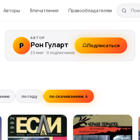
Авторы
Впечатления
Правообладателям
АВТОР
Рон Гуларт
Р
Подписаться
23 книг ·
0
подписчиков
ванию
по году
по скачиваниям ↓