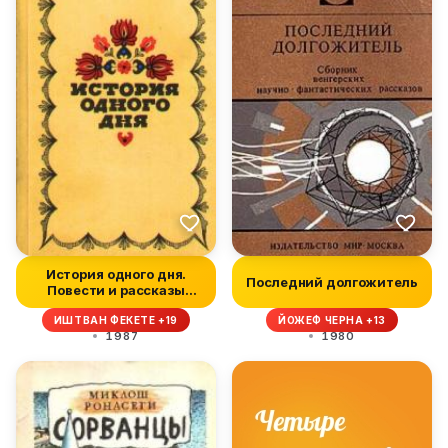
История одного дня.
Последний долгожитель
Повести и рассказы
венгерских...
ИШТВАН ФЕКЕТЕ +19
ЙОЖЕФ ЧЕРНА +13
1987
1980