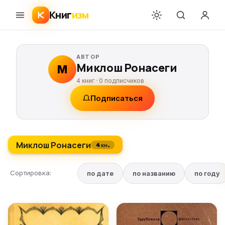
Книг
изм
АВТОР
Миклош Ронасеги
М
4 книг ·
0
подписчиков
Подписаться
Миклош Ронасеги
4 кн.
Сортировка:
по дате
по названию
по году