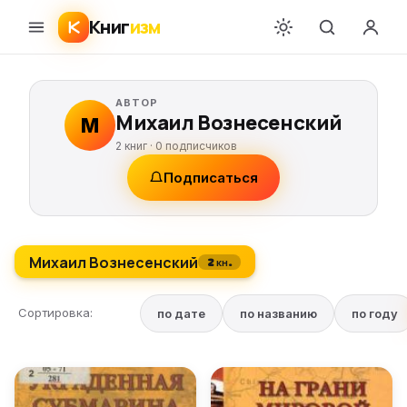
Книг
изм
АВТОР
Михаил Вознесенский
М
2 книг ·
0
подписчиков
Подписаться
Михаил Вознесенский
2 кн.
Сортировка:
по дате
по названию
по году