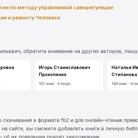
гии по методу управляемой саморегуляции
ции и ремонту Человека
сильевич, обратите внимание на других авторов, пиш
оровна
Игорь Станиславович
Наталья И
Прокопенко
Степанова
.
137 книг · 5 подп.
146 книг · 4 п
 скачивания в формате fb2 и для онлайн-чтения прямо
на сайте, вы сможете добавлять книги в личную библ
— об их появлении придёт уведомление.