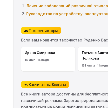
Лечение заболеваний различной этиоло
Руководство по устройству, эксплуата
👥 Похожие авторы
Если вам нравится творчество Руденко Ва
Ирина Смирнова
Татьяна Викт
Полякова
16 книг · 14 подп.
131 книга · 11 подп
📲 Как читать на Книгизм
Все книги автора доступны для бесплатного
навязчивой рекламы. Зарегистрировавшись 
подписаться на новые публикации автора 