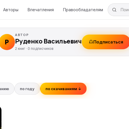
Авторы
Впечатления
Правообладателям
АВТОР
Руденко Васильевич
Р
Подписаться
2 книг ·
0
подписчиков
ванию
по году
по скачиваниям ↓