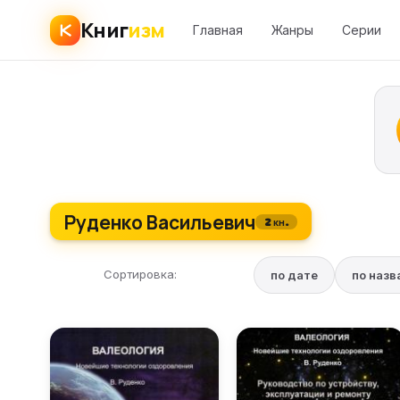
Книг
изм
Главная
Жанры
Серии
Руденко Васильевич
2 кн.
Сортировка:
по дате
по наз