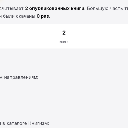
асчитывает
2 опубликованных книги
. Большую часть 
ги были скачаны
0 раз
.
2
книги
м направлениям:
 в каталоге Книгизм: