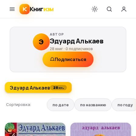
Книг
изм
АВТОР
Эдуард Алькаев
Э
28 книг ·
0
подписчиков
Подписаться
Эдуард Алькаев
28 кн.
Сортировка:
по дате
по названию
по году