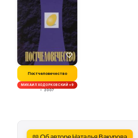
Постчеловечество
МИХАИЛ ХОДОРКОВСКИЙ +9
2007
📖 Об авторе Наталья Вакурова