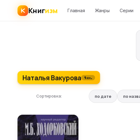
Книг
изм
Главная
Жанры
Серии
Наталья Вакурова
1 кн.
Сортировка:
по дате
по наз