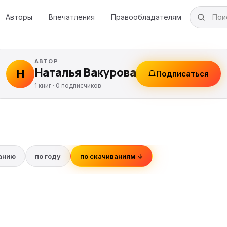
Авторы
Впечатления
Правообладателям
АВТОР
Наталья Вакурова
Н
Подписаться
1 книг ·
0
подписчиков
ванию
по году
по скачиваниям ↓