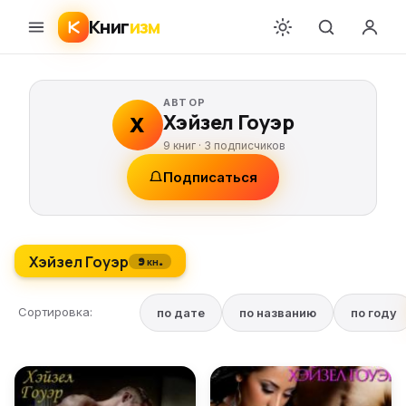
Книг
изм
АВТОР
Хэйзел Гоуэр
Х
9 книг ·
3
подписчиков
Подписаться
Хэйзел Гоуэр
9 кн.
Сортировка:
по дате
по названию
по году