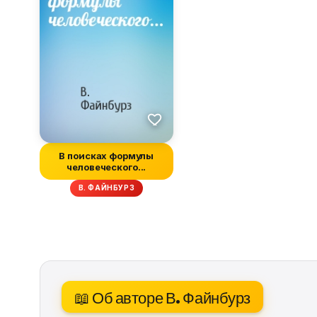
В поисках формулы
человеческого...
В. ФАЙНБУРЗ
📖 Об авторе В. Файнбурз