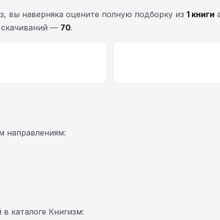
рз, вы наверняка оцените полную подборку из
1 книги
а
а скачиваний —
70
.
м направлениям:
 в каталоге Книгизм: