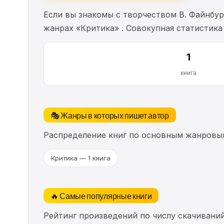
Если вы знакомы с творчеством В. Файнбу
жанрах «Критика» . Совокупная статистик
1
книга
🎭 Жанры в которых пишет автор
Распределение книг по основным жанровы
Критика — 1 книга
🔥 Самые популярные книги
Рейтинг произведений по числу скачиваний