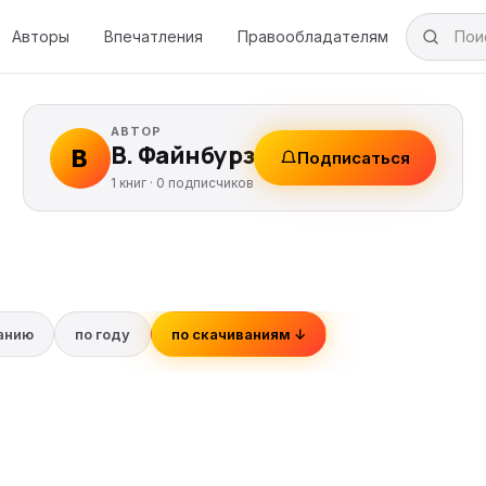
Авторы
Впечатления
Правообладателям
АВТОР
В. Файнбурз
В
Подписаться
1 книг ·
0
подписчиков
ванию
по году
по скачиваниям ↓