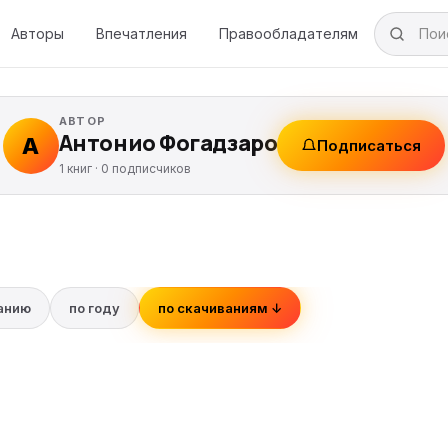
Авторы
Впечатления
Правообладателям
АВТОР
Антонио Фогадзаро
А
Подписаться
1 книг ·
0
подписчиков
ванию
по году
по скачиваниям ↓