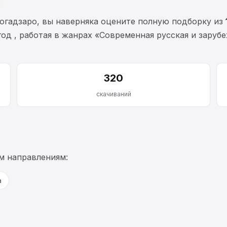
огадзаро, вы наверняка оцените полную подборку из
год , работая в жанрах «Современная русская и заруб
320
скачиваний
м направлениям:
а