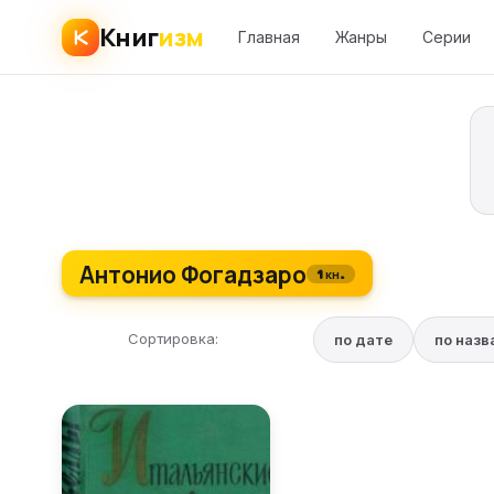
Книг
изм
Главная
Жанры
Серии
Антонио Фогадзаро
1 кн.
Сортировка:
по дате
по наз