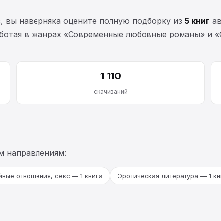
с, вы наверняка оцените полную подборку из
5 книг
ав
 работая в жанрах «Современные любовные романы» и 
1 110
скачиваний
м направлениям:
ные отношения, секс — 1 книга
Эротическая литература — 1 кн