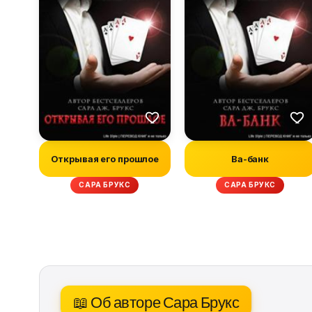
Открывая его прошлое
Ва-банк
САРА БРУКС
САРА БРУКС
📖 Об авторе Сара Брукс