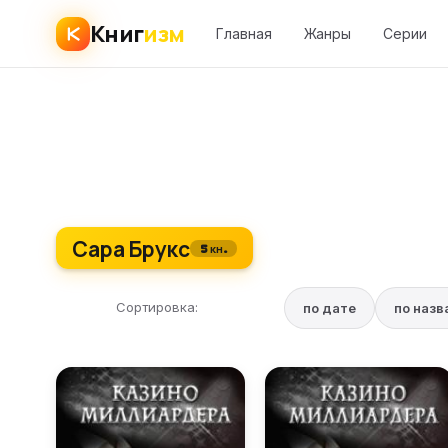
Книг
изм
Главная
Жанры
Серии
Сара Брукс
5 кн.
Сортировка:
по дате
по наз