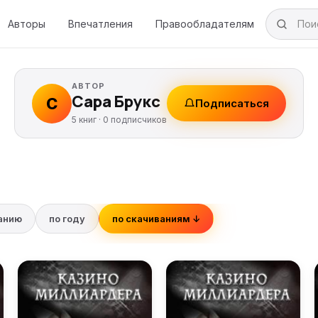
Авторы
Впечатления
Правообладателям
АВТОР
Сара Брукс
С
Подписаться
5 книг ·
0
подписчиков
ванию
по году
по скачиваниям ↓