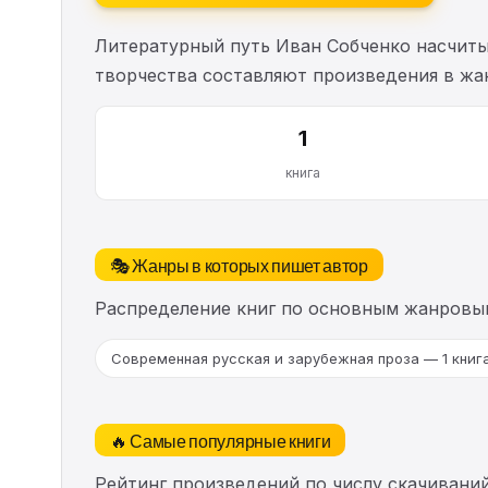
Литературный путь Иван Собченко насчит
творчества составляют произведения в жан
1
книга
🎭 Жанры в которых пишет автор
Распределение книг по основным жанровы
Современная русская и зарубежная проза — 1 книг
🔥 Самые популярные книги
Рейтинг произведений по числу скачиваний