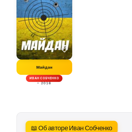
Майдан
ИВАН СОБЧЕНКО
2016
📖 Об авторе Иван Собченко