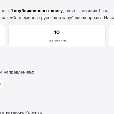
ывает
1 опубликованных книгу
, охватывающих 1 год 
рах «Современная русская и зарубежная проза». На 
10
скачиваний
м направлениям:
а
 в каталоге Книгизм: