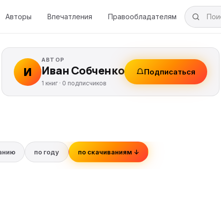
Авторы
Впечатления
Правообладателям
АВТОР
Иван Собченко
И
Подписаться
1 книг ·
0
подписчиков
ванию
по году
по скачиваниям ↓