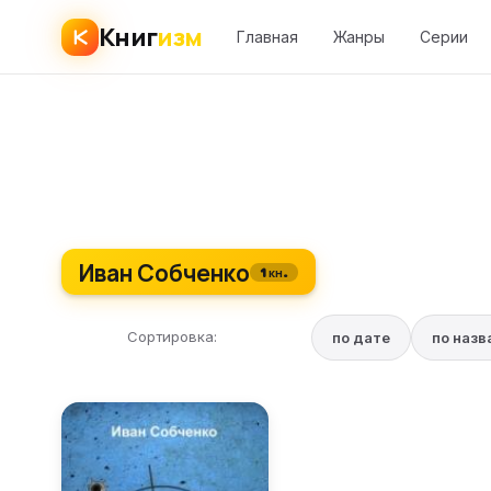
Книг
изм
Главная
Жанры
Серии
Иван Собченко
1 кн.
Сортировка:
по дате
по наз