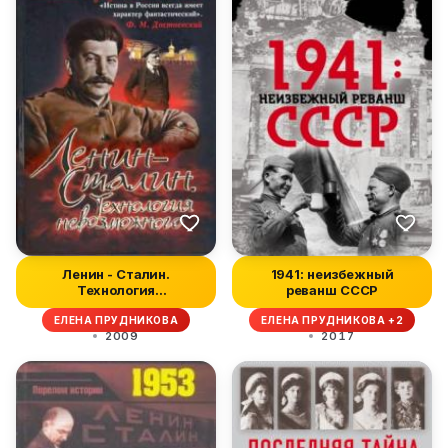
Ленин - Сталин.
1941: неизбежный
Технология
реванш СССР
невозможного
ЕЛЕНА ПРУДНИКОВА
ЕЛЕНА ПРУДНИКОВА +2
2009
2017