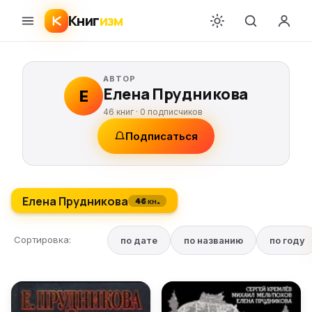
Книг
изм
АВТОР
Елена Прудникова
Е
46 книг ·
0
подписчиков
Подписаться
Елена Прудникова
46 кн.
Сортировка:
по дате
по названию
по году